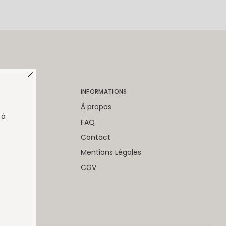
U
INFORMATIONS
eil
À propos
 à
ique
FAQ
ections
Contact
ration
Mentions Légales
Avis
CGV