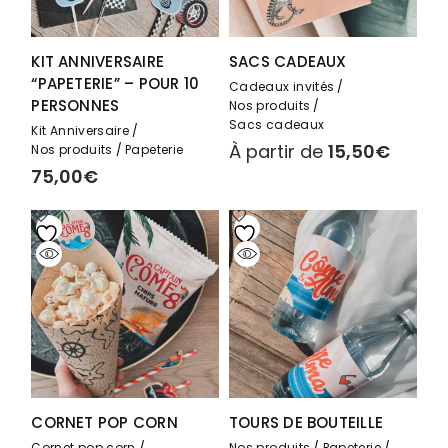
KIT ANNIVERSAIRE
SACS CADEAUX
“PAPETERIE” – POUR 10
Cadeaux invités
PERSONNES
Nos produits
Sacs cadeaux
Kit Anniversaire
À partir de
15,50
€
Nos produits
Papeterie
75,00
€
CORNET POP CORN
TOURS DE BOUTEILLE
Cornet pop corn
Nos produits
Papeterie